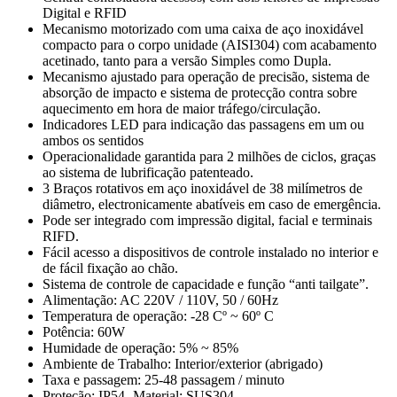
Digital e RFID
Mecanismo motorizado com uma caixa de aço inoxidável
compacto para o corpo unidade (AISI304) com acabamento
acetinado, tanto para a versão Simples como Dupla.
Mecanismo ajustado para operação de precisão, sistema de
absorção de impacto e sistema de protecção contra sobre
aquecimento em hora de maior tráfego/circulação.
Indicadores LED para indicação das passagens em um ou
ambos os sentidos
Operacionalidade garantida para 2 milhões de ciclos, graças
ao sistema de lubrificação patenteado.
3 Braços rotativos em aço inoxidável de 38 milímetros de
diâmetro, electronicamente abatíveis em caso de emergência.
Pode ser integrado com impressão digital, facial e terminais
RIFD.
Fácil acesso a dispositivos de controle instalado no interior e
de fácil fixação ao chão.
Sistema de controle de capacidade e função “anti tailgate”.
Alimentação: AC 220V / 110V, 50 / 60Hz
Temperatura de operação: -28 Cº ~ 60º C
Potência: 60W
Humidade de operação: 5% ~ 85%
Ambiente de Trabalho: Interior/exterior (abrigado)
Taxa e passagem: 25-48 passagem / minuto
Proteção: IP54- Material: SUS304