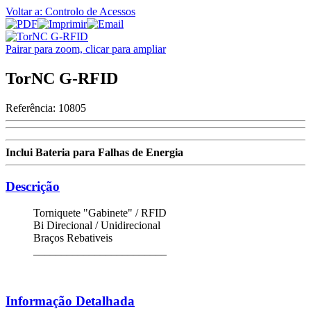
Voltar a: Controlo de Acessos
Pairar para zoom, clicar para ampliar
TorNC G-RFID
Referência:
10805
Inclui Bateria para Falhas de Energia
Descrição
Torniquete "Gabinete" / RFID
Bi Direcional / Unidirecional
Braços Rebativeis
________________________
Informação Detalhada