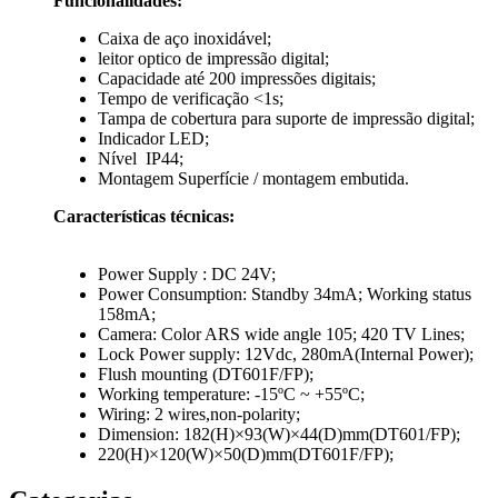
Funcionalidades:
Caixa de aço inoxidável;
leitor optico de impressão digital;
Capacidade até 200 impressões digitais;
Tempo de verificação <1s;
Tampa de cobertura para suporte de impressão digital;
Indicador LED;
Nível IP44;
Montagem Superfície / montagem embutida.
Características técnicas:
Power Supply : DC 24V;
Power Consumption: Standby 34mA; Working status
158mA;
Camera: Color ARS wide angle 105; 420 TV Lines;
Lock Power supply: 12Vdc, 280mA(Internal Power);
Flush mounting (DT601F/FP);
Working temperature: -15ºC ~ +55ºC;
Wiring: 2 wires,non-polarity;
Dimension: 182(H)×93(W)×44(D)mm(DT601/FP);
220(H)×120(W)×50(D)mm(DT601F/FP);