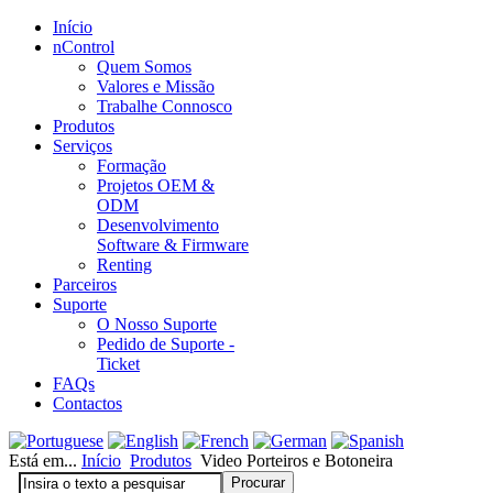
Início
nControl
Quem Somos
Valores e Missão
Trabalhe Connosco
Produtos
Serviços
Formação
Projetos OEM &
ODM
Desenvolvimento
Software & Firmware
Renting
Parceiros
Suporte
O Nosso Suporte
Pedido de Suporte -
Ticket
FAQs
Contactos
Está em...
Início
Produtos
Video Porteiros e Botoneira