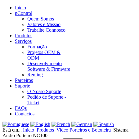
Início
nControl
Quem Somos
Valores e Missão
Trabalhe Connosco
Produtos
Serviços
Formação
Projetos OEM &
ODM
Desenvolvimento
Software & Firmware
Renting
Parceiros
Suporte
O Nosso Suporte
Pedido de Suporte -
Ticket
FAQs
Contactos
Está em...
Início
Produtos
Video Porteiros e Botoneira
Sistema
Audio Porteiro NC100