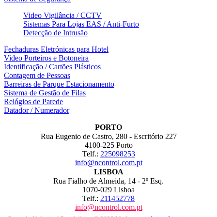
Video Vigilância / CCTV
Sistemas Para Lojas EAS / Anti-Furto
Detecção de Intrusão
Fechaduras Eletrónicas para Hotel
Video Porteiros e Botoneira
Identificação / Cartões Plásticos
Contagem de Pessoas
Barreiras de Parque Estacionamento
Sistema de Gestão de Filas
Relógios de Parede
Datador / Numerador
PORTO
Rua Eugenio de Castro, 280 - Escritório 227
4100-225 Porto
Telf.:
225098253
info@ncontrol.com.pt
LISBOA
Rua Fialho de Almeida, 14 - 2º Esq.
1070-029 Lisboa
Telf.:
211452778
info@ncontrol.com.pt