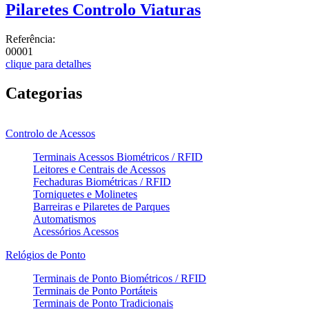
Pilaretes Controlo Viaturas
Referência:
00001
clique para detalhes
Categorias
Controlo de Acessos
Terminais Acessos Biométricos / RFID
Leitores e Centrais de Acessos
Fechaduras Biométricas / RFID
Torniquetes e Molinetes
Barreiras e Pilaretes de Parques
Automatismos
Acessórios Acessos
Relógios de Ponto
Terminais de Ponto Biométricos / RFID
Terminais de Ponto Portáteis
Terminais de Ponto Tradicionais