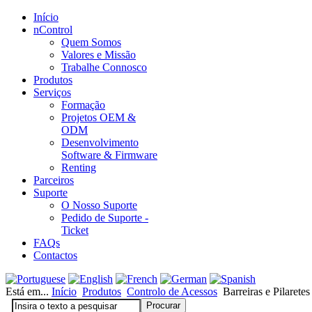
Início
nControl
Quem Somos
Valores e Missão
Trabalhe Connosco
Produtos
Serviços
Formação
Projetos OEM &
ODM
Desenvolvimento
Software & Firmware
Renting
Parceiros
Suporte
O Nosso Suporte
Pedido de Suporte -
Ticket
FAQs
Contactos
Está em...
Início
Produtos
Controlo de Acessos
Barreiras e Pilarete