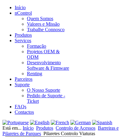
Início
nControl
Quem Somos
Valores e Missão
Trabalhe Connosco
Produtos
Serviços
Formação
Projetos OEM &
ODM
Desenvolvimento
Software & Firmware
Renting
Parceiros
Suporte
O Nosso Suporte
Pedido de Suporte -
Ticket
FAQs
Contactos
Está em...
Início
Produtos
Controlo de Acessos
Barreiras e
Pilaretes de Parques
Pilaretes Controlo Viaturas