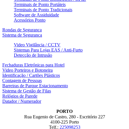
Terminais de Ponto Portáteis
Terminais de Ponto Tradicionais
Software de Assiduidade
Acessórios Ponto
Rondas de Segurança
Sistema de Segurança
Video Vigilância / CCTV
Sistemas Para Lojas EAS / Anti-Furto
Detecção de Intrusão
Fechaduras Eletrónicas para Hotel
Video Porteiros e Botoneira
Identificação / Cartões Plásticos
Contagem de Pessoas
Barreiras de Parque Estacionamento
Sistema de Gestão de Filas
Relógios de Parede
Datador / Numerador
PORTO
Rua Eugenio de Castro, 280 - Escritório 227
4100-225 Porto
Telf.:
225098253