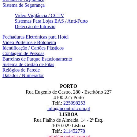
Sistema de Segurança
Video Vigilância / CCTV
Sistemas Para Lojas EAS / Anti-Furto
Detecção de Intrusão
Fechaduras Eletrónicas para Hotel
Video Porteiros e Botoneira
Identificação / Cartões Plásticos
Contagem de Pessoas
Barreiras de Parque Estacionamento
Sistema de Gestão de Filas
Relógios de Parede
Datador / Numerador
PORTO
Rua Eugenio de Castro, 280 - Escritório 227
4100-225 Porto
Telf.:
225098253
info@ncontrol.com.pt
LISBOA
Rua Fialho de Almeida, 14 - 2º Esq.
1070-029 Lisboa
Telf.:
211452778
info@ncontrol.com.pt