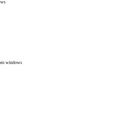
dows
 com windows