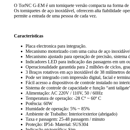
O TorNC G-EM é um torniquete versão compacta na forma de "Gab
Os torniquetes de aço inoxidável, oferecem alta fiabilidade ope
permite a entrada de uma pessoa de cada vez.
Características
Placa electronica para integração.
Mecanismo motorizado com uma caixa de aço inoxidável 
Mecanismo ajustado para operação de precisão, sistema d
Indicadores LED para indicação das passagens em um ou
Operacionalidade garantida para 2 milhões de ciclos, graç
3 Braços rotativos em aço inoxidável de 38 milímetros d
Pode ser integrado com impressão digital, facial e termi
Fácil acesso a dispositivos de controle instalado no interi
Sistema de controle de capacidade e função “anti tailgate
Alimentação: AC 220V / 110V, 50 / 60Hz
Temperatura de operação: -28 Cº ~ 60º C
Potência: 60W
Humidade de operação: 5% ~ 85%
Ambiente de Trabalho: Interior/exterior (abrigado)
Taxa e passagem: 25-48 passagem / minuto
Proteção: IP54- Material: SUS304
Indicação pictográfica: Sim