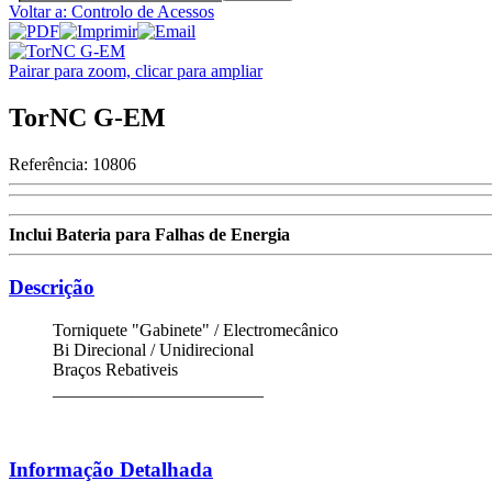
Voltar a: Controlo de Acessos
Pairar para zoom, clicar para ampliar
TorNC G-EM
Referência:
10806
Inclui Bateria para Falhas de Energia
Descrição
Torniquete "Gabinete" / Electromecânico
Bi Direcional / Unidirecional
Braços Rebativeis
________________________
Informação Detalhada