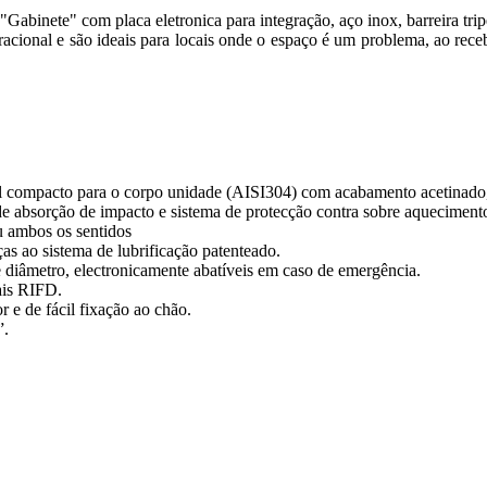
inete" com placa eletronica para integração, aço inox, barreira trip
racional e são ideais para locais onde o espaço é um problema, ao rece
compacto para o corpo unidade (AISI304) com acabamento acetinado,
e absorção de impacto e sistema de protecção contra sobre aquecimento
 ambos os sentidos
as ao sistema de lubrificação patenteado.
e diâmetro, electronicamente abatíveis em caso de emergência.
nais RIFD.
or e de fácil fixação ao chão.
”.