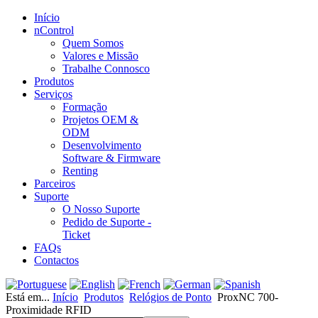
Início
nControl
Quem Somos
Valores e Missão
Trabalhe Connosco
Produtos
Serviços
Formação
Projetos OEM &
ODM
Desenvolvimento
Software & Firmware
Renting
Parceiros
Suporte
O Nosso Suporte
Pedido de Suporte -
Ticket
FAQs
Contactos
Está em...
Início
Produtos
Relógios de Ponto
ProxNC 700-
Proximidade RFID