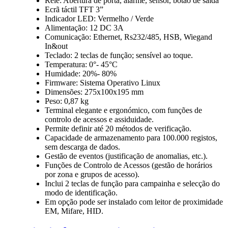
Relé: Abertura de porta, alarme, sensor, botão de saída
Ecrã táctil TFT 3”
Indicador LED: Vermelho / Verde
Alimentação: 12 DC 3A
Comunicação: Ethernet, Rs232/485, HSB, Wiegand
In&out
Teclado: 2 teclas de função; sensível ao toque.
Temperatura: 0°- 45°C
Humidade: 20%- 80%
Firmware: Sistema Operativo Linux
Dimensões: 275x100x195 mm
Peso: 0,87 kg
Terminal elegante e ergonómico, com funções de
controlo de acessos e assiduidade.
Permite definir até 20 métodos de verificação.
Capacidade de armazenamento para 100.000 registos,
sem descarga de dados.
Gestão de eventos (justificação de anomalias, etc.).
Funções de Controlo de Acessos (gestão de horários
por zona e grupos de acesso).
Inclui 2 teclas de função para campainha e selecção do
modo de identificação.
Em opção pode ser instalado com leitor de proximidade
EM, Mifare, HID.