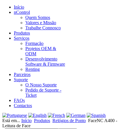
Início
nControl
Quem Somos
Valores e Missão
Trabalhe Connosco
Produtos
Serviços
Formação
Projetos OEM &
ODM
Desenvolvimento
Software & Firmware
Renting
Parceiros
Suporte
O Nosso Suporte
Pedido de Suporte -
Ticket
FAQs
Contactos
Está em...
Início
Produtos
Relógios de Ponto
FaceNC A400 -
Leitura de Face