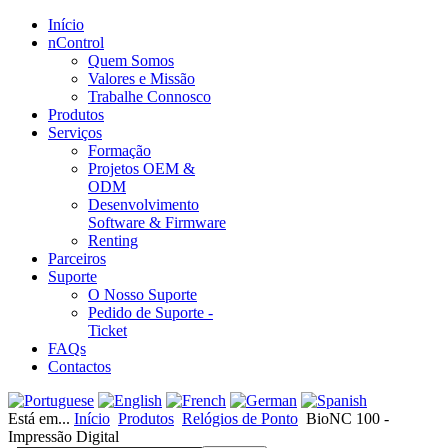
Início
nControl
Quem Somos
Valores e Missão
Trabalhe Connosco
Produtos
Serviços
Formação
Projetos OEM &
ODM
Desenvolvimento
Software & Firmware
Renting
Parceiros
Suporte
O Nosso Suporte
Pedido de Suporte -
Ticket
FAQs
Contactos
Está em...
Início
Produtos
Relógios de Ponto
BioNC 100 -
Impressão Digital