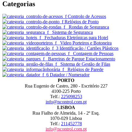
Categorias
Controlo de Acessos
Relógios de Ponto
Rondas de Segurança
Sistema de Segurança
Fechaduras Eletrónicas para Hotel
Video Porteiros e Botoneira
Identificação / Cartões Plásticos
Contagem de Pessoas
Barreiras de Parque Estacionamento
Sistema de Gestão de Filas
Relógios de Parede
Datador / Numerador
PORTO
Rua Eugenio de Castro, 280 - Escritório 227
4100-225 Porto
Telf.:
225098253
info@ncontrol.com.pt
LISBOA
Rua Fialho de Almeida, 14 - 2º Esq.
1070-029 Lisboa
Telf.:
211452778
info@ncontrol.com.pt