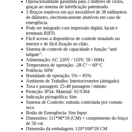
Operacionalidade garantida para 2 milhões de ciclos,
graças ao sistema de lubrificação patenteado.
3 Braços rotativos em aço inoxidável de 38 milímetros
de diâmetro, electronicamente abatíveis em caso de
emergência.
Pode ser integrado com impressão digital, facial e
terminais RIFD.
Fácil acesso a dispositivos de controle instalado no
interior e de fácil fixação ao chão.
Sistema de controle de capacidade e função “anti
tailgate”.
Alimentação: AC 220V / 110V, 50 / 60Hz
Temperatura de operação: -28 Cº ~ 60º C
Potência: 60W
Humidade de operação: 5% ~ 85%
Ambiente de Trabalho: Interior/exterior (abrigado)
Taxa e passagem: 25-48 passagem / minuto
Proteção: IP54- Material: SUS304
Indicação pictográfica: Sim
Sistema de Controlo: entrada controlada por contato
seco
Botão de Emergência: Sim Input
Dimensões: 111*98*18 (CM) + comprimento do braço
de 50 cm
Dimensão da embalagem: 120*108*28 CM