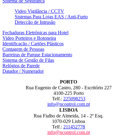
Sistema de Segurança
Video Vigilância / CCTV
Sistemas Para Lojas EAS / Anti-Furto
Detecção de Intrusão
Fechaduras Eletrónicas para Hotel
Video Porteiros e Botoneira
Identificação / Cartões Plásticos
Contagem de Pessoas
Barreiras de Parque Estacionamento
Sistema de Gestão de Filas
Relógios de Parede
Datador / Numerador
PORTO
Rua Eugenio de Castro, 280 - Escritório 227
4100-225 Porto
Telf.:
225098253
info@ncontrol.com.pt
LISBOA
Rua Fialho de Almeida, 14 - 2º Esq.
1070-029 Lisboa
Telf.:
211452778
info@ncontrol.com.pt