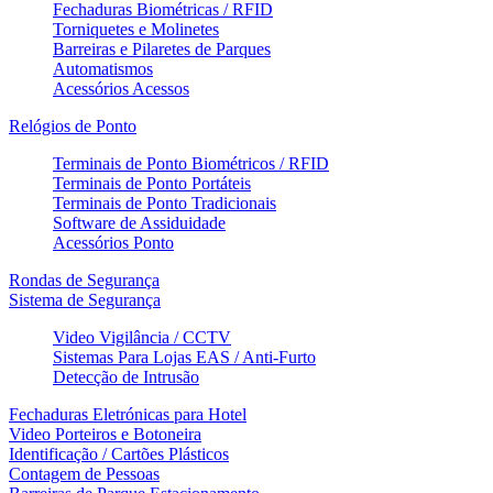
Fechaduras Biométricas / RFID
Torniquetes e Molinetes
Barreiras e Pilaretes de Parques
Automatismos
Acessórios Acessos
Relógios de Ponto
Terminais de Ponto Biométricos / RFID
Terminais de Ponto Portáteis
Terminais de Ponto Tradicionais
Software de Assiduidade
Acessórios Ponto
Rondas de Segurança
Sistema de Segurança
Video Vigilância / CCTV
Sistemas Para Lojas EAS / Anti-Furto
Detecção de Intrusão
Fechaduras Eletrónicas para Hotel
Video Porteiros e Botoneira
Identificação / Cartões Plásticos
Contagem de Pessoas