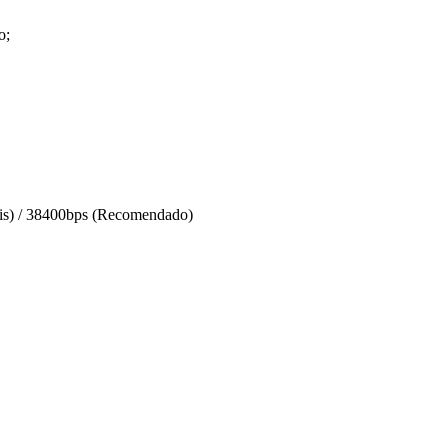
o;
is) / 38400bps (Recomendado)