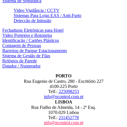
Sistema de Segurança
Video Vigilância / CCTV
Sistemas Para Lojas EAS / Anti-Furto
Detecção de Intrusão
Fechaduras Eletrónicas para Hotel
Video Porteiros e Botoneira
Identificação / Cartões Plásticos
Contagem de Pessoas
Barreiras de Parque Estacionamento
Sistema de Gestão de Filas
Relógios de Parede
Datador / Numerador
PORTO
Rua Eugenio de Castro, 280 - Escritório 227
4100-225 Porto
Telf.:
225098253
info@ncontrol.com.pt
LISBOA
Rua Fialho de Almeida, 14 - 2º Esq.
1070-029 Lisboa
Telf.:
211452778
info@ncontrol.com.pt