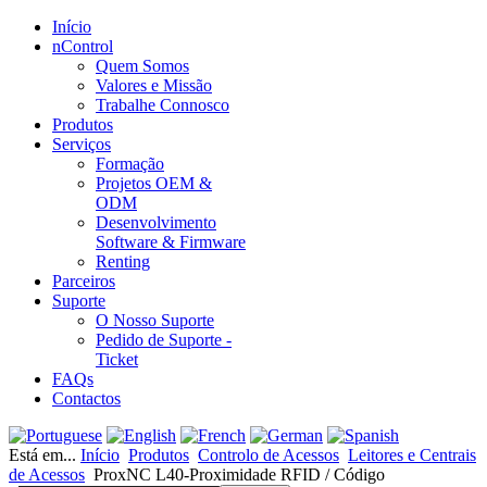
Início
nControl
Quem Somos
Valores e Missão
Trabalhe Connosco
Produtos
Serviços
Formação
Projetos OEM &
ODM
Desenvolvimento
Software & Firmware
Renting
Parceiros
Suporte
O Nosso Suporte
Pedido de Suporte -
Ticket
FAQs
Contactos
Está em...
Início
Produtos
Controlo de Acessos
Leitores e Centrais
de Acessos
ProxNC L40-Proximidade RFID / Código