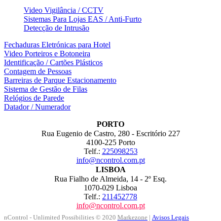
Video Vigilância / CCTV
Sistemas Para Lojas EAS / Anti-Furto
Detecção de Intrusão
Fechaduras Eletrónicas para Hotel
Video Porteiros e Botoneira
Identificação / Cartões Plásticos
Contagem de Pessoas
Barreiras de Parque Estacionamento
Sistema de Gestão de Filas
Relógios de Parede
Datador / Numerador
PORTO
Rua Eugenio de Castro, 280 - Escritório 227
4100-225 Porto
Telf.:
225098253
info@ncontrol.com.pt
LISBOA
Rua Fialho de Almeida, 14 - 2º Esq.
1070-029 Lisboa
Telf.:
211452778
info@ncontrol.com.pt
nControl - Unlimited Possibilities © 2020
Markezone
|
Avisos Legais