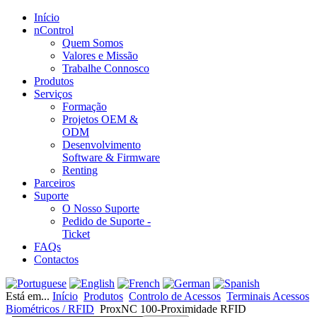
Início
nControl
Quem Somos
Valores e Missão
Trabalhe Connosco
Produtos
Serviços
Formação
Projetos OEM &
ODM
Desenvolvimento
Software & Firmware
Renting
Parceiros
Suporte
O Nosso Suporte
Pedido de Suporte -
Ticket
FAQs
Contactos
Está em...
Início
Produtos
Controlo de Acessos
Terminais Acessos
Biométricos / RFID
ProxNC 100-Proximidade RFID