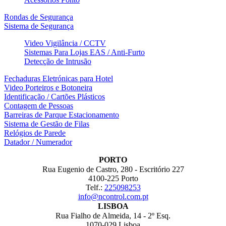
Rondas de Segurança
Sistema de Segurança
Video Vigilância / CCTV
Sistemas Para Lojas EAS / Anti-Furto
Detecção de Intrusão
Fechaduras Eletrónicas para Hotel
Video Porteiros e Botoneira
Identificação / Cartões Plásticos
Contagem de Pessoas
Barreiras de Parque Estacionamento
Sistema de Gestão de Filas
Relógios de Parede
Datador / Numerador
PORTO
Rua Eugenio de Castro, 280 - Escritório 227
4100-225 Porto
Telf.:
225098253
info@ncontrol.com.pt
LISBOA
Rua Fialho de Almeida, 14 - 2º Esq.
1070-029 Lisboa