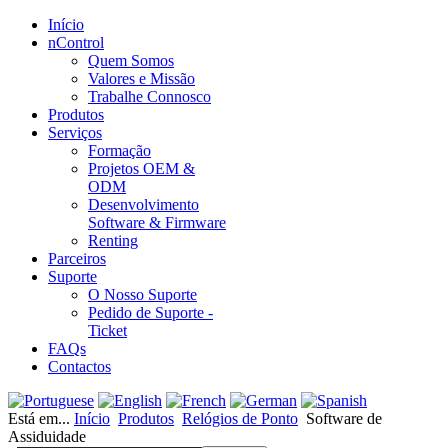
Início
nControl
Quem Somos
Valores e Missão
Trabalhe Connosco
Produtos
Serviços
Formação
Projetos OEM &
ODM
Desenvolvimento
Software & Firmware
Renting
Parceiros
Suporte
O Nosso Suporte
Pedido de Suporte -
Ticket
FAQs
Contactos
Está em...
Início
Produtos
Relógios de Ponto
Software de
Assiduidade