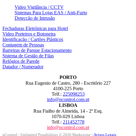
Video Vigilância / CCTV
Sistemas Para Lojas EAS / Anti-Furto
Detecção de Intrusão
Fechaduras Eletrónicas para Hotel
Video Porteiros e Botoneira
Identificação / Cartões Plásticos
Contagem de Pessoas
Barreiras de Parque Estacionamento
Sistema de Gestão de Filas
Relógios de Parede
Datador / Numerador
PORTO
Rua Eugenio de Castro, 280 - Escritório 227
4100-225 Porto
Telf.:
225098253
info@ncontrol.com.pt
LISBOA
Rua Fialho de Almeida, 14 - 2º Esq.
1070-029 Lisboa
Telf.:
211452778
info@ncontrol.com.pt
nControl - Unlimited Possibilities © 2020
Markezone
|
Avisos Legais