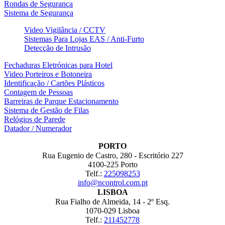
Rondas de Segurança
Sistema de Segurança
Video Vigilância / CCTV
Sistemas Para Lojas EAS / Anti-Furto
Detecção de Intrusão
Fechaduras Eletrónicas para Hotel
Video Porteiros e Botoneira
Identificação / Cartões Plásticos
Contagem de Pessoas
Barreiras de Parque Estacionamento
Sistema de Gestão de Filas
Relógios de Parede
Datador / Numerador
PORTO
Rua Eugenio de Castro, 280 - Escritório 227
4100-225 Porto
Telf.:
225098253
info@ncontrol.com.pt
LISBOA
Rua Fialho de Almeida, 14 - 2º Esq.
1070-029 Lisboa
Telf.:
211452778