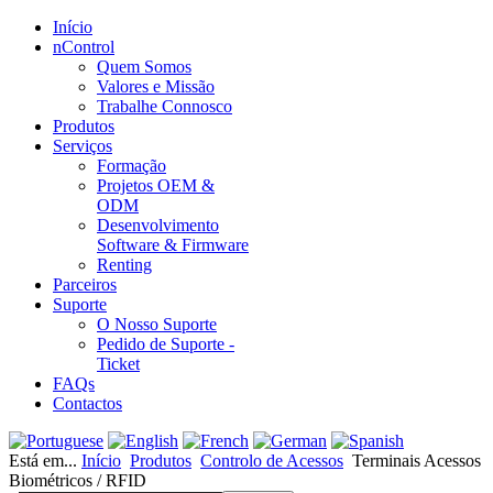
Início
nControl
Quem Somos
Valores e Missão
Trabalhe Connosco
Produtos
Serviços
Formação
Projetos OEM &
ODM
Desenvolvimento
Software & Firmware
Renting
Parceiros
Suporte
O Nosso Suporte
Pedido de Suporte -
Ticket
FAQs
Contactos
Está em...
Início
Produtos
Controlo de Acessos
Terminais Acessos
Biométricos / RFID