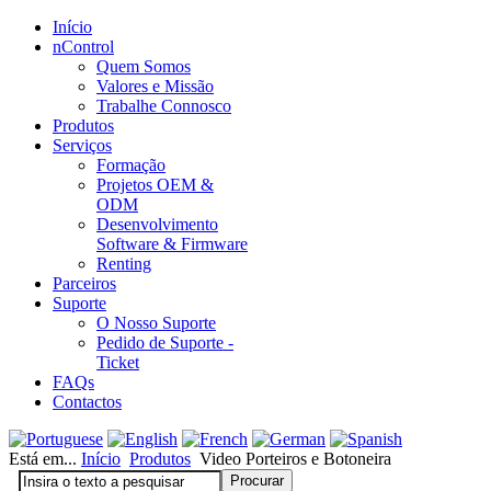
Início
nControl
Quem Somos
Valores e Missão
Trabalhe Connosco
Produtos
Serviços
Formação
Projetos OEM &
ODM
Desenvolvimento
Software & Firmware
Renting
Parceiros
Suporte
O Nosso Suporte
Pedido de Suporte -
Ticket
FAQs
Contactos
Está em...
Início
Produtos
Video Porteiros e Botoneira