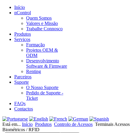
Início
nControl
Quem Somos
Valores e Missão
Trabalhe Connosco
Produtos
Serviços
Formação
Projetos OEM &
ODM
Desenvolvimento
Software & Firmware
Renting
Parceiros
Suporte
O Nosso Suporte
Pedido de Suporte -
Ticket
FAQs
Contactos
Está em...
Início
Produtos
Controlo de Acessos
Terminais Acessos
Biométricos / RFID